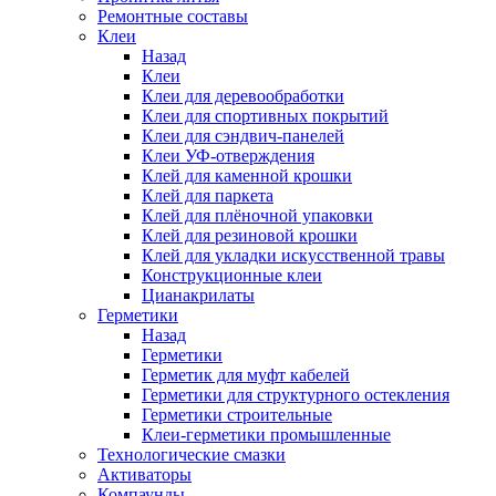
Ремонтные составы
Клеи
Назад
Клеи
Клеи для деревообработки
Клеи для спортивных покрытий
Клеи для сэндвич-панелей
Клеи УФ-отверждения
Клей для каменной крошки
Клей для паркета
Клей для плёночной упаковки
Клей для резиновой крошки
Клей для укладки искусственной травы
Конструкционные клеи
Цианакрилаты
Герметики
Назад
Герметики
Герметик для муфт кабелей
Герметики для структурного остекления
Герметики строительные
Клеи-герметики промышленные
Технологические смазки
Активаторы
Компаунды