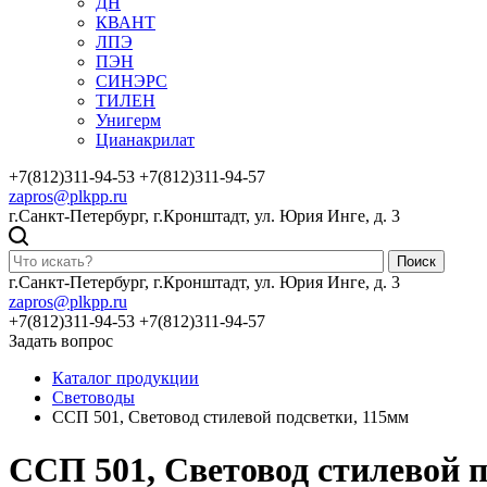
ДН
КВАНТ
ЛПЭ
ПЭН
СИНЭРС
ТИЛЕН
Унигерм
Цианакрилат
+7(812)311-94-53
+7(812)311-94-57
zapros@plkpp.ru
г.Санкт-Петербург, г.Кронштадт, ул. Юрия Инге, д. 3
Поиск
г.Санкт-Петербург, г.Кронштадт, ул. Юрия Инге, д. 3
zapros@plkpp.ru
+7(812)311-94-53
+7(812)311-94-57
Задать вопрос
Каталог продукции
Световоды
ССП 501, Световод стилевой подсветки, 115мм
ССП 501, Световод стилевой п