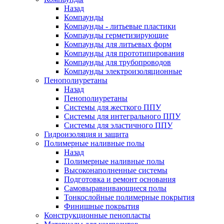
Назад
Компаунды
Компаунды - литьевые пластики
Компаунды герметизирующие
Компаунды для литьевых форм
Компаунды для прототипирования
Компаунды для трубопроводов
Компаунды электроизоляционные
Пенополиуретаны
Назад
Пенополиуретаны
Системы для жесткого ППУ
Системы для интегрального ППУ
Системы для эластичного ППУ
Гидроизоляция и защита
Полимерные наливные полы
Назад
Полимерные наливные полы
Высоконаполненные системы
Подготовка и ремонт основания
Самовыравнивающиеся полы
Тонкослойные полимерные покрытия
Финишные покрытия
Конструкционные пенопласты