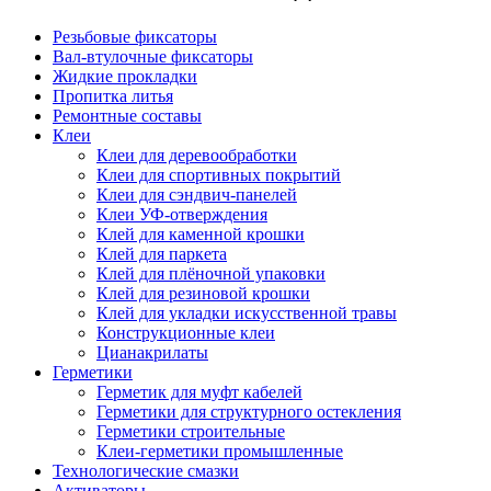
Резьбовые фиксаторы
Вал-втулочные фиксаторы
Жидкие прокладки
Пропитка литья
Ремонтные составы
Клеи
Клеи для деревообработки
Клеи для спортивных покрытий
Клеи для сэндвич-панелей
Клеи УФ-отверждения
Клей для каменной крошки
Клей для паркета
Клей для плёночной упаковки
Клей для резиновой крошки
Клей для укладки искусственной травы
Конструкционные клеи
Цианакрилаты
Герметики
Герметик для муфт кабелей
Герметики для структурного остекления
Герметики строительные
Клеи-герметики промышленные
Технологические смазки
Активаторы