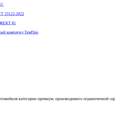
КС
СТ 33122-2022
НЖЕКТ 81
ный компаунд ТемПро
томобиля категории премиум, производимого ограниченной се