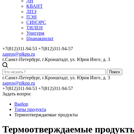
ДН
КВАНТ
ЛПЭ
ПЭН
СИНЭРС
ТИЛЕН
Унигерм
Цианакрилат
+7(812)311-94-53
+7(812)311-94-57
zapros@plkpp.ru
г.Санкт-Петербург, г.Кронштадт, ул. Юрия Инге, д. 3
Поиск
г.Санкт-Петербург, г.Кронштадт, ул. Юрия Инге, д. 3
zapros@plkpp.ru
+7(812)311-94-53
+7(812)311-94-57
Задать вопрос
Выбор
Типы продукта
Термоотверждаемые продукты
Термоотверждаемые продукт