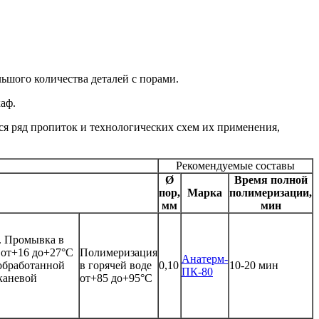
ьшого количества деталей с порами.
аф.
ся ряд пропиток и технологических схем их применения,
Рекомендуемые составы
Ø
Время полной
пор,
Марка
полимеризации,
мм
мин
. Промывка в
 от+16 до+27°С
Полимеризация
Анатерм-
обработанной
в горячей воде
0,10
10-20 мин
ПК-80
каневой
от+85 до+95°С