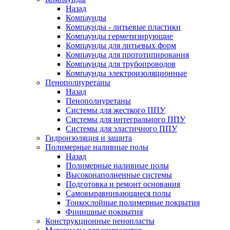
Назад
Компаунды
Компаунды - литьевые пластики
Компаунды герметизирующие
Компаунды для литьевых форм
Компаунды для прототипирования
Компаунды для трубопроводов
Компаунды электроизоляционные
Пенополиуретаны
Назад
Пенополиуретаны
Системы для жесткого ППУ
Системы для интегрального ППУ
Системы для эластичного ППУ
Гидроизоляция и защита
Полимерные наливные полы
Назад
Полимерные наливные полы
Высоконаполненные системы
Подготовка и ремонт основания
Самовыравнивающиеся полы
Тонкослойные полимерные покрытия
Финишные покрытия
Конструкционные пенопласты