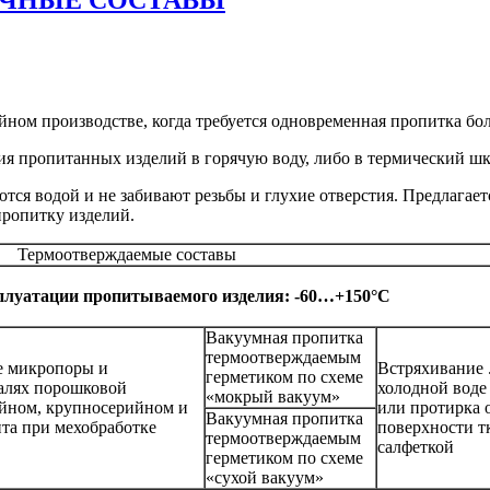
ном производстве, когда требуется одновременная пропитка бол
я пропитанных изделий в горячую воду, либо в термический шк
я водой и не забивают резьбы и глухие отверстия. Предлагает
ропитку изделий.
Термоотверждаемые составы
плуатации пропитываемого изделия: -60…+150°С
Вакуумная пропитка
термоотверждаемым
е микропоры и
Встряхивание 
герметиком по схеме
талях порошковой
холодной воде
«мокрый вакуум»
ийном, крупносерийном и
или протирка 
Вакуумная пропитка
та при мехобработке
поверхности т
термоотверждаемым
салфеткой
герметиком по схеме
«сухой вакуум»