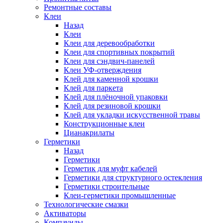
Ремонтные составы
Клеи
Назад
Клеи
Клеи для деревообработки
Клеи для спортивных покрытий
Клеи для сэндвич-панелей
Клеи УФ-отверждения
Клей для каменной крошки
Клей для паркета
Клей для плёночной упаковки
Клей для резиновой крошки
Клей для укладки искусственной травы
Конструкционные клеи
Цианакрилаты
Герметики
Назад
Герметики
Герметик для муфт кабелей
Герметики для структурного остекления
Герметики строительные
Клеи-герметики промышленные
Технологические смазки
Активаторы
Компаунды