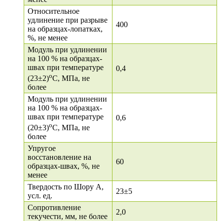
Относительное
удлинение при разрыве
400
на образцах-лопатках,
%, не менее
Модуль при удлинении
на 100 % на образцах-
швах при температуре
0,4
о
(23±2)
С, МПа, не
более
Модуль при удлинении
на 100 % на образцах-
швах при температуре
0,6
о
(20±3)
С, МПа, не
более
Упругое
восстановление на
60
образцах-швах, %, не
менее
Твердость по Шору А,
23±5
усл. ед.
Сопротивление
2,0
текучести, мм, не более