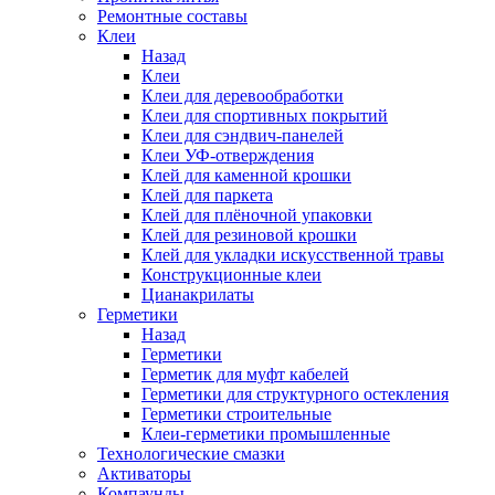
Ремонтные составы
Клеи
Назад
Клеи
Клеи для деревообработки
Клеи для спортивных покрытий
Клеи для сэндвич-панелей
Клеи УФ-отверждения
Клей для каменной крошки
Клей для паркета
Клей для плёночной упаковки
Клей для резиновой крошки
Клей для укладки искусственной травы
Конструкционные клеи
Цианакрилаты
Герметики
Назад
Герметики
Герметик для муфт кабелей
Герметики для структурного остекления
Герметики строительные
Клеи-герметики промышленные
Технологические смазки
Активаторы
Компаунды