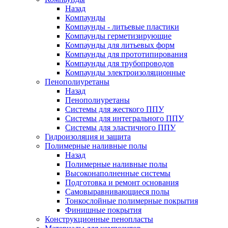
Назад
Компаунды
Компаунды - литьевые пластики
Компаунды герметизирующие
Компаунды для литьевых форм
Компаунды для прототипирования
Компаунды для трубопроводов
Компаунды электроизоляционные
Пенополиуретаны
Назад
Пенополиуретаны
Системы для жесткого ППУ
Системы для интегрального ППУ
Системы для эластичного ППУ
Гидроизоляция и защита
Полимерные наливные полы
Назад
Полимерные наливные полы
Высоконаполненные системы
Подготовка и ремонт основания
Самовыравнивающиеся полы
Тонкослойные полимерные покрытия
Финишные покрытия
Конструкционные пенопласты