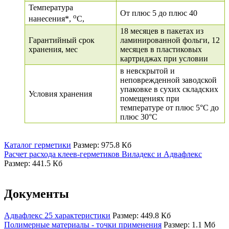
Температура
От плюс 5 до плюс 40
о
нанесения*,
С,
18 месяцев в пакетах из
Гарантийный срок
ламинированной фольги, 12
хранения, мес
месяцев в пластиковых
картриджах при условии
в невскрытой и
неповрежденной заводской
упаковке в сухих складских
Условия хранения
помещениях при
температуре от плюс 5°С до
плюс 30°С
Каталог герметики
Размер: 975.8 Кб
Расчет расхода клеев-герметиков Виладекс и Адвафлекс
Размер: 441.5 Кб
Документы
Адвафлекс 25 характеристики
Размер: 449.8 Кб
Полимерные материалы - точки применения
Размер: 1.1 Мб