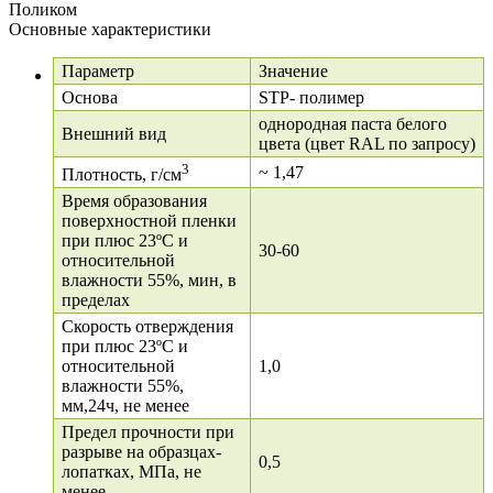
Основные характеристики
Параметр
Значение
Основа
STP- полимер
однородная паста белого
Внешний вид
цвета (цвет RAL по запросу)
3
~ 1,47
Плотность, г/см
Время образования
поверхностной пленки
при плюс 23ºС и
30-60
относительной
влажности 55%, мин, в
пределах
Скорость отверждения
при плюс 23ºС и
относительной
1,0
влажности 55%,
мм,24ч, не менее
Предел прочности при
разрыве на образцах-
0,5
лопатках, МПа, не
менее