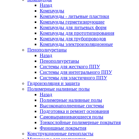
Назад
Компаунды
Компаунды - литьевые пластики
Компаунды герметизирующие
Компаунды для литьевых форм
Компаунды для прототипирования
Компаунды для трубопроводов
Компаунды электроизоляционные
Пенополиуретаны
Назад
Пенополиуретаны
Системы для жесткого ППУ
Системы для интегрального ППУ
Системы для эластичного ППУ
Гидроизоляция и защита
Полимерные наливные полы
Назад
Полимерные наливные полы
Высоконаполненные системы
Подготовка и ремонт основания
Самовыравнивающиеся полы
Тонкослойные полимерные покрытия
Финишные покрытия
Конструкционные пенопласты