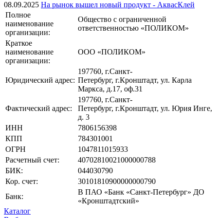
08.09.2025
На рынок вышел новый продукт - АквасКлей
Полное
Общество с ограниченной
наименование
ответственностью «ПОЛИКОМ»
организации:
Краткое
наименование
ООО «ПОЛИКОМ»
организации:
197760, г.Санкт-
Юридический адрес:
Петербург, г.Кронштадт, ул. Карла
Маркса, д.17, оф.31
197760, г.Санкт-
Фактический адрес:
Петербург, г.Кронштадт, ул. Юрия Инге,
д. 3
ИНН
7806156398
КПП
784301001
ОГРН
1047811015933
Расчетный счет:
40702810021000000788
БИК:
044030790
Кор. счет:
30101810900000000790
В ПАО «Банк «Санкт-Петербург» ДО
Банк:
«Кронштадтский»
Каталог