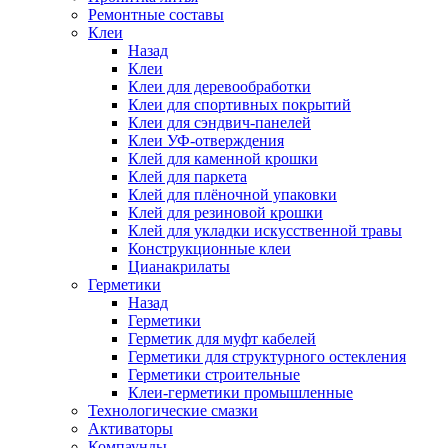
Ремонтные составы
Клеи
Назад
Клеи
Клеи для деревообработки
Клеи для спортивных покрытий
Клеи для сэндвич-панелей
Клеи УФ-отверждения
Клей для каменной крошки
Клей для паркета
Клей для плёночной упаковки
Клей для резиновой крошки
Клей для укладки искусственной травы
Конструкционные клеи
Цианакрилаты
Герметики
Назад
Герметики
Герметик для муфт кабелей
Герметики для структурного остекления
Герметики строительные
Клеи-герметики промышленные
Технологические смазки
Активаторы
Компаунды