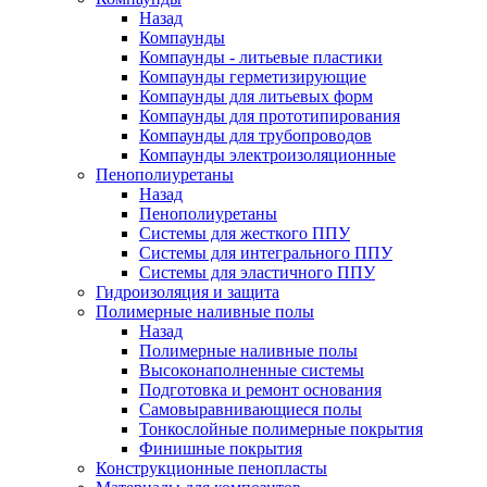
Назад
Компаунды
Компаунды - литьевые пластики
Компаунды герметизирующие
Компаунды для литьевых форм
Компаунды для прототипирования
Компаунды для трубопроводов
Компаунды электроизоляционные
Пенополиуретаны
Назад
Пенополиуретаны
Системы для жесткого ППУ
Системы для интегрального ППУ
Системы для эластичного ППУ
Гидроизоляция и защита
Полимерные наливные полы
Назад
Полимерные наливные полы
Высоконаполненные системы
Подготовка и ремонт основания
Самовыравнивающиеся полы
Тонкослойные полимерные покрытия
Финишные покрытия
Конструкционные пенопласты