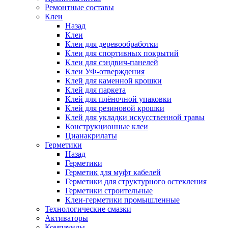
Ремонтные составы
Клеи
Назад
Клеи
Клеи для деревообработки
Клеи для спортивных покрытий
Клеи для сэндвич-панелей
Клеи УФ-отверждения
Клей для каменной крошки
Клей для паркета
Клей для плёночной упаковки
Клей для резиновой крошки
Клей для укладки искусственной травы
Конструкционные клеи
Цианакрилаты
Герметики
Назад
Герметики
Герметик для муфт кабелей
Герметики для структурного остекления
Герметики строительные
Клеи-герметики промышленные
Технологические смазки
Активаторы
Компаунды