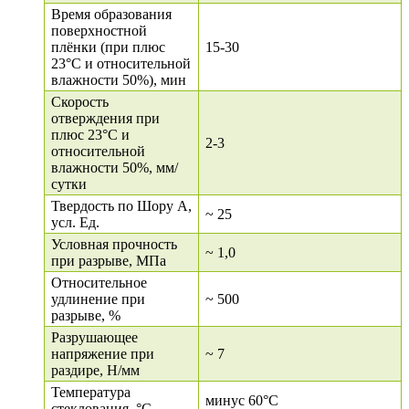
Время образования
поверхностной
плёнки (при плюс
15-30
23°С и относительной
влажности 50%), мин
Скорость
отверждения при
плюс 23°С и
2-3
относительной
влажности 50%, мм/
сутки
Твердость по Шору А,
~ 25
усл. Ед.
Условная прочность
~ 1,0
при разрыве, МПа
Относительное
удлинение при
~ 500
разрыве, %
Разрушающее
напряжение при
~ 7
раздире, Н/мм
Температура
минус 60°C
стеклования, °C