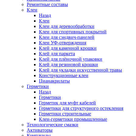
Ремонтные составы
Клеи
Назад
Клеи
Клеи для деревообработки
Клеи для спортивных покрытий
Клеи для сэндвич-панелей
Клеи УФ-отверждения
Клей для каменной крошки
Клей для паркета
Клей для плёночной упаковки
Клей для резиновой крошки
Клей для укладки искусственной травы
Конструкционные клеи
Цианакрилаты
Герметики
Назад
Герметики
Герметик для муфт кабелей
Герметики для структурного остекления
Герметики строительные
Клеи-герметики промышленные
Технологические смазки
Активаторы
Компаунды