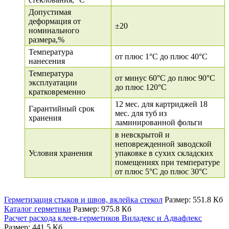
Допустимая
деформация от
±20
номинального
размера,%
Температура
от плюс 1°C до плюс 40°C
нанесения
Температура
от минус 60°C до плюс 90°C
эксплуатации
до плюс 120°C
кратковременно
12 мес. для картриджей 18
Гарантийный срок
мес. для туб из
хранения
ламинированной фольги
в невскрытой и
неповрежденной заводской
Условия хранения
упаковке в сухих складских
помещениях при температуре
от плюс 5°С до плюс 30°С
Герметизация стыков и швов, вклейка стекол
Размер: 551.8 Кб
Каталог герметики
Размер: 975.8 Кб
Расчет расхода клеев-герметиков Виладекс и Адвафлекс
Размер: 441.5 Кб