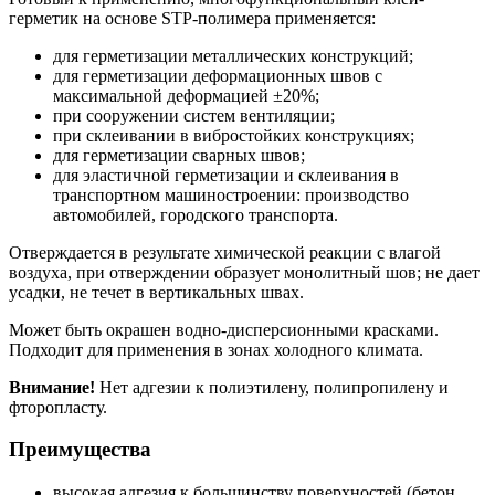
герметик на основе STP-полимера применяется:
для герметизации металлических конструкций;
для герметизации деформационных швов с
максимальной деформацией ±20%;
при сооружении систем вентиляции;
при склеивании в вибростойких конструкциях;
для герметизации сварных швов;
для эластичной герметизации и склеивания в
транспортном машиностроении: производство
автомобилей, городского транспорта.
Отверждается в результате химической реакции с влагой
воздуха, при отверждении образует монолитный шов; не дает
усадки, не течет в вертикальных швах.
Может быть окрашен водно-дисперсионными красками.
Подходит для применения в зонах холодного климата.
Внимание!
Нет адгезии к полиэтилену, полипропилену и
фторопласту.
Преимущества
высокая адгезия к большинству поверхностей (бетон,