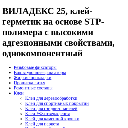
ВИЛАДЕКС 25, клей-
герметик на основе STP-
полимера с высокими
адгезионными свойствами,
однокомпонентный
Резьбовые фиксаторы
Вал-втулочные фиксаторы
Жидкие прокладки
Пропитка литья
Ремонтные составы
Клеи
Клеи для деревообработки
Клеи для спортивных покрытий
Клеи для сэндвич-панелей
Клеи УФ-отверждения
Клей для каменной крошки
Клей для паркета