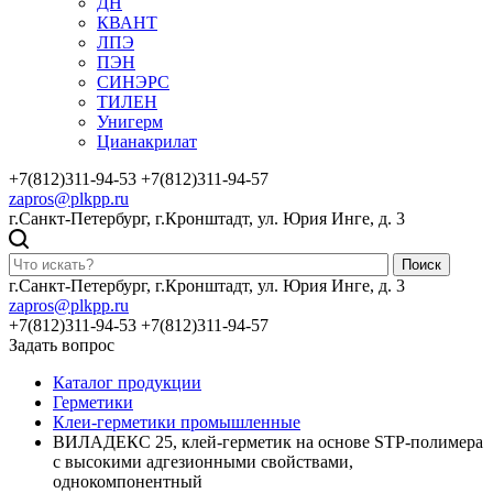
ДН
КВАНТ
ЛПЭ
ПЭН
СИНЭРС
ТИЛЕН
Унигерм
Цианакрилат
+7(812)311-94-53
+7(812)311-94-57
zapros@plkpp.ru
г.Санкт-Петербург, г.Кронштадт, ул. Юрия Инге, д. 3
Поиск
г.Санкт-Петербург, г.Кронштадт, ул. Юрия Инге, д. 3
zapros@plkpp.ru
+7(812)311-94-53
+7(812)311-94-57
Задать вопрос
Каталог продукции
Герметики
Клеи-герметики промышленные
ВИЛАДЕКС 25, клей-герметик на основе STP-полимера
с высокими адгезионными свойствами,
однокомпонентный