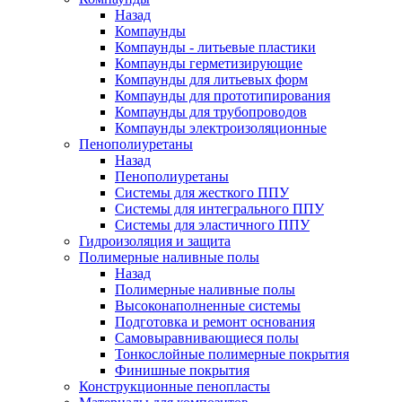
Назад
Компаунды
Компаунды - литьевые пластики
Компаунды герметизирующие
Компаунды для литьевых форм
Компаунды для прототипирования
Компаунды для трубопроводов
Компаунды электроизоляционные
Пенополиуретаны
Назад
Пенополиуретаны
Системы для жесткого ППУ
Системы для интегрального ППУ
Системы для эластичного ППУ
Гидроизоляция и защита
Полимерные наливные полы
Назад
Полимерные наливные полы
Высоконаполненные системы
Подготовка и ремонт основания
Самовыравнивающиеся полы
Тонкослойные полимерные покрытия
Финишные покрытия
Конструкционные пенопласты