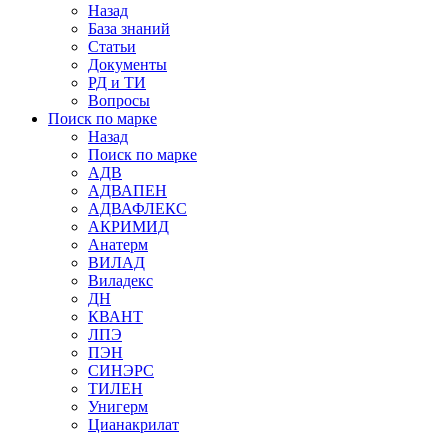
Назад
База знаний
Статьи
Документы
РД и ТИ
Вопросы
Поиск по марке
Назад
Поиск по марке
АДВ
АДВАПЕН
АДВАФЛЕКС
АКРИМИД
Анатерм
ВИЛАД
Виладекс
ДН
КВАНТ
ЛПЭ
ПЭН
СИНЭРС
ТИЛЕН
Унигерм
Цианакрилат