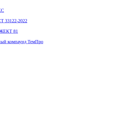
КС
СТ 33122-2022
НЖЕКТ 81
ный компаунд ТемПро