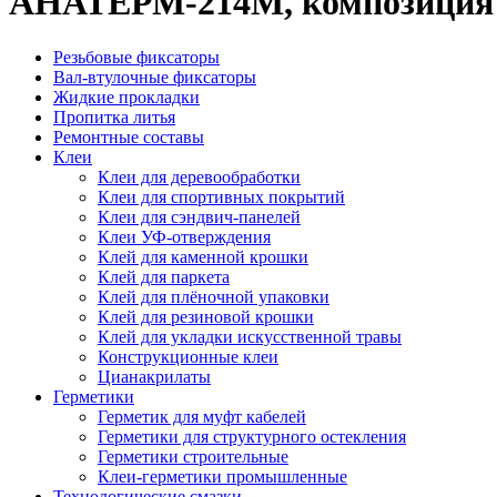
АНАТЕРМ-214М, композиция 
Резьбовые фиксаторы
Вал-втулочные фиксаторы
Жидкие прокладки
Пропитка литья
Ремонтные составы
Клеи
Клеи для деревообработки
Клеи для спортивных покрытий
Клеи для сэндвич-панелей
Клеи УФ-отверждения
Клей для каменной крошки
Клей для паркета
Клей для плёночной упаковки
Клей для резиновой крошки
Клей для укладки искусственной травы
Конструкционные клеи
Цианакрилаты
Герметики
Герметик для муфт кабелей
Герметики для структурного остекления
Герметики строительные
Клеи-герметики промышленные
Технологические смазки