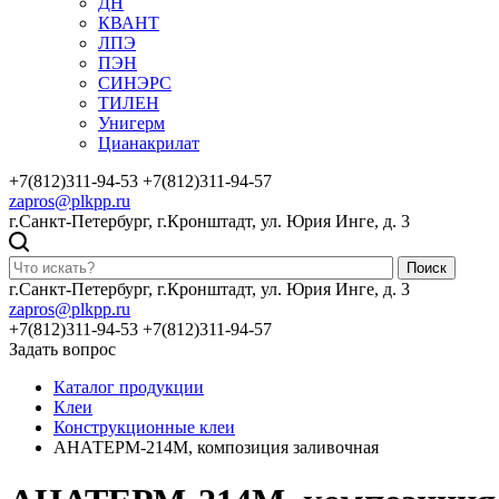
ДН
КВАНТ
ЛПЭ
ПЭН
СИНЭРС
ТИЛЕН
Унигерм
Цианакрилат
+7(812)311-94-53
+7(812)311-94-57
zapros@plkpp.ru
г.Санкт-Петербург, г.Кронштадт, ул. Юрия Инге, д. 3
Поиск
г.Санкт-Петербург, г.Кронштадт, ул. Юрия Инге, д. 3
zapros@plkpp.ru
+7(812)311-94-53
+7(812)311-94-57
Задать вопрос
Каталог продукции
Клеи
Конструкционные клеи
АНАТЕРМ-214М, композиция заливочная