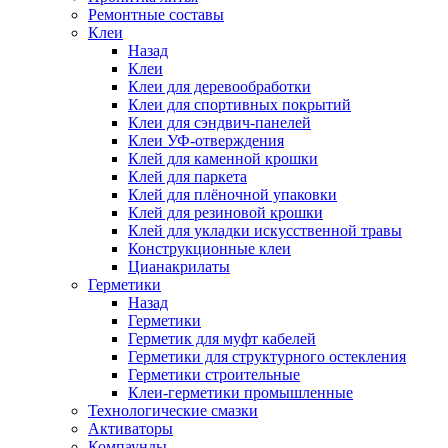
Ремонтные составы
Клеи
Назад
Клеи
Клеи для деревообработки
Клеи для спортивных покрытий
Клеи для сэндвич-панелей
Клеи УФ-отверждения
Клей для каменной крошки
Клей для паркета
Клей для плёночной упаковки
Клей для резиновой крошки
Клей для укладки искусственной травы
Конструкционные клеи
Цианакрилаты
Герметики
Назад
Герметики
Герметик для муфт кабелей
Герметики для структурного остекления
Герметики строительные
Клеи-герметики промышленные
Технологические смазки
Активаторы
Компаунды