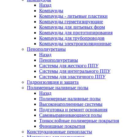
Назад
Компаунды
Компаунды - литьевые пластики
Компаунды герметизирующие
Компаунды для литьевых форм
Компаунды для прототипирования
Компаунды для трубопроводов
Компаунды электроизоляционные
Пенополиуретаны
Назад
Пенополиуретаны
Системы для жесткого ППУ
Системы для интегрального ППУ
Системы для эластичного ППУ
Гидроизоляция и защита
Полимерные наливные полы
Назад
Полимерные наливные полы
Высоконаполненные системы
Подготовка и ремонт основания
Самовыравнивающиеся полы
Тонкослойные полимерные покрытия
Финишные покрытия
Конструкционные пенопласты