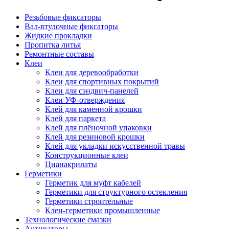
Резьбовые фиксаторы
Вал-втулочные фиксаторы
Жидкие прокладки
Пропитка литья
Ремонтные составы
Клеи
Клеи для деревообработки
Клеи для спортивных покрытий
Клеи для сэндвич-панелей
Клеи УФ-отверждения
Клей для каменной крошки
Клей для паркета
Клей для плёночной упаковки
Клей для резиновой крошки
Клей для укладки искусственной травы
Конструкционные клеи
Цианакрилаты
Герметики
Герметик для муфт кабелей
Герметики для структурного остекления
Герметики строительные
Клеи-герметики промышленные
Технологические смазки
Активаторы