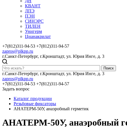
ДН
КВАНТ
ЛПЭ
ПЭН
СИНЭРС
ТИЛЕН
Унигерм
Цианакрилат
+7(812)311-94-53
+7(812)311-94-57
zapros@plkpp.ru
г.Санкт-Петербург, г.Кронштадт, ул. Юрия Инге, д. 3
Поиск
г.Санкт-Петербург, г.Кронштадт, ул. Юрия Инге, д. 3
zapros@plkpp.ru
+7(812)311-94-53
+7(812)311-94-57
Задать вопрос
Каталог продукции
Резьбовые фиксаторы
АНАТЕРМ-50У, анаэробный герметик
АНАТЕРМ-50У, анаэробный г