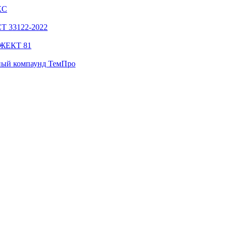
КС
СТ 33122-2022
НЖЕКТ 81
ный компаунд ТемПро