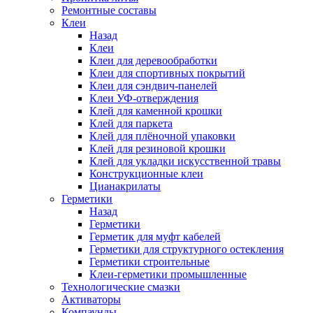
Ремонтные составы
Клеи
Назад
Клеи
Клеи для деревообработки
Клеи для спортивных покрытий
Клеи для сэндвич-панелей
Клеи УФ-отверждения
Клей для каменной крошки
Клей для паркета
Клей для плёночной упаковки
Клей для резиновой крошки
Клей для укладки искусственной травы
Конструкционные клеи
Цианакрилаты
Герметики
Назад
Герметики
Герметик для муфт кабелей
Герметики для структурного остекления
Герметики строительные
Клеи-герметики промышленные
Технологические смазки
Активаторы
Компаунды