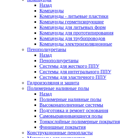
Назад
Компаунды
Компаунды - литьевые пластики
Компаунды герметизирующие
Компаунды для литьевых форм
Компаунды для прототипирования
Компаунды для трубопроводов
Компаунды электроизоляционные
Пенополиуретаны
Назад
Пенополиуретаны
Системы для жесткого ППУ
Системы для интегрального ППУ
Системы для эластичного ППУ
Гидроизоляция и защита
Полимерные наливные полы
Назад
Полимерные наливные полы
Высоконаполненные системы
Подготовка и ремонт основания
Самовыравнивающиеся полы
Тонкослойные полимерные покрытия
Финишные покрытия
Конструкционные пенопласты