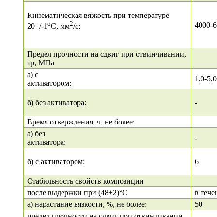
Кинематическая вязкость при температуре
о
2
4000-6
20+/-1
С, мм
/с:
Предел прочности на сдвиг при отвинчивании,
тр, МПа
а) с
1,0-5,0
активатором:
б) без активатора:
-
Время отверждения, ч, не более:
а) без
-
активатора:
б) с активатором:
6
Стабильность свойств композиции
после выдержки при (48±2)°С
в тече
а) нарастание вязкости, %, не более:
50
предел прочности на сдвиг при отвинчивании,