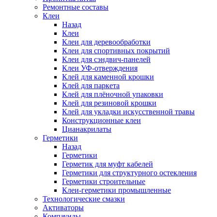
Ремонтные составы
Клеи
Назад
Клеи
Клеи для деревообработки
Клеи для спортивных покрытий
Клеи для сэндвич-панелей
Клеи УФ-отверждения
Клей для каменной крошки
Клей для паркета
Клей для плёночной упаковки
Клей для резиновой крошки
Клей для укладки искусственной травы
Конструкционные клеи
Цианакрилаты
Герметики
Назад
Герметики
Герметик для муфт кабелей
Герметики для структурного остекления
Герметики строительные
Клеи-герметики промышленные
Технологические смазки
Активаторы
Компаунды