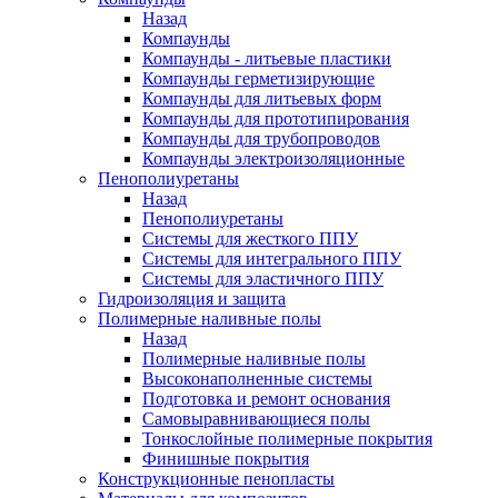
Назад
Компаунды
Компаунды - литьевые пластики
Компаунды герметизирующие
Компаунды для литьевых форм
Компаунды для прототипирования
Компаунды для трубопроводов
Компаунды электроизоляционные
Пенополиуретаны
Назад
Пенополиуретаны
Системы для жесткого ППУ
Системы для интегрального ППУ
Системы для эластичного ППУ
Гидроизоляция и защита
Полимерные наливные полы
Назад
Полимерные наливные полы
Высоконаполненные системы
Подготовка и ремонт основания
Самовыравнивающиеся полы
Тонкослойные полимерные покрытия
Финишные покрытия
Конструкционные пенопласты