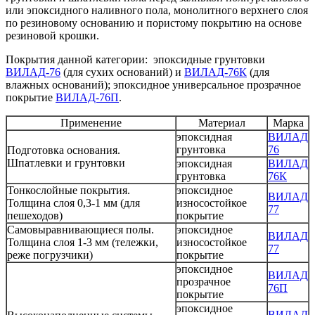
или эпоксидного наливного пола, монолитного верхнего слоя
по резиновому основанию и пористому покрытию на основе
резиновой крошки.
Покрытия данной категории: эпоксидные грунтовки
ВИЛАД-76
(для сухих оснований) и
ВИЛАД-76К
(для
влажных оснований); эпоксидное универсальное прозрачное
покрытие
ВИЛАД-76П
.
Применение
Материал
Марка
эпоксидная
ВИЛАД
грунтовка
76
Подготовка основания.
Шпатлевки и грунтовки
эпоксидная
ВИЛАД
грунтовка
76К
Тонкослойные покрытия.
эпоксидное
ВИЛАД
Толщина слоя 0,3-1 мм (для
износостойкое
77
пешеходов)
покрытие
Самовыравнивающиеся полы.
эпоксидное
ВИЛАД
Толщина слоя 1-3 мм (тележки,
износостойкое
77
реже погрузчики)
покрытие
эпоксидное
ВИЛАД
прозрачное
76П
покрытие
эпоксидное
ВИЛАД