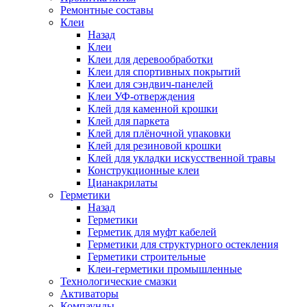
Ремонтные составы
Клеи
Назад
Клеи
Клеи для деревообработки
Клеи для спортивных покрытий
Клеи для сэндвич-панелей
Клеи УФ-отверждения
Клей для каменной крошки
Клей для паркета
Клей для плёночной упаковки
Клей для резиновой крошки
Клей для укладки искусственной травы
Конструкционные клеи
Цианакрилаты
Герметики
Назад
Герметики
Герметик для муфт кабелей
Герметики для структурного остекления
Герметики строительные
Клеи-герметики промышленные
Технологические смазки
Активаторы
Компаунды