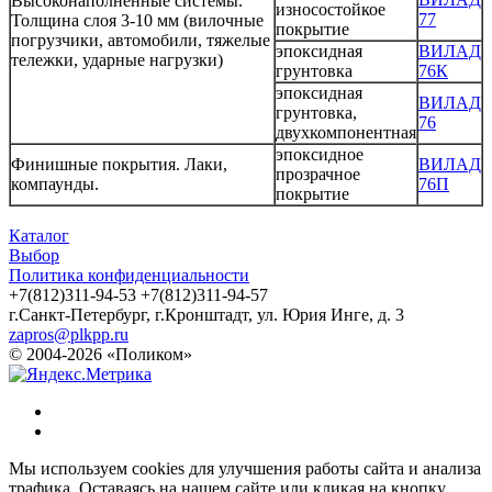
Высоконаполненные системы.
износостойкое
77
Толщина слоя 3-10 мм (вилочные
покрытие
погрузчики, автомобили, тяжелые
эпоксидная
ВИЛАД
тележки, ударные нагрузки)
грунтовка
76К
эпоксидная
ВИЛАД
грунтовка,
76
двухкомпонентная
эпоксидное
Финишные покрытия. Лаки,
ВИЛАД
прозрачное
компаунды.
76П
покрытие
Каталог
Выбор
Политика конфиденциальности
+7(812)311-94-53
+7(812)311-94-57
г.Санкт-Петербург, г.Кронштадт, ул. Юрия Инге, д. 3
zapros@plkpp.ru
© 2004-2026 «Поликом»
Мы используем cookies для улучшения работы сайта и анализа
трафика. Оставаясь на нашем сайте или кликая на кнопку