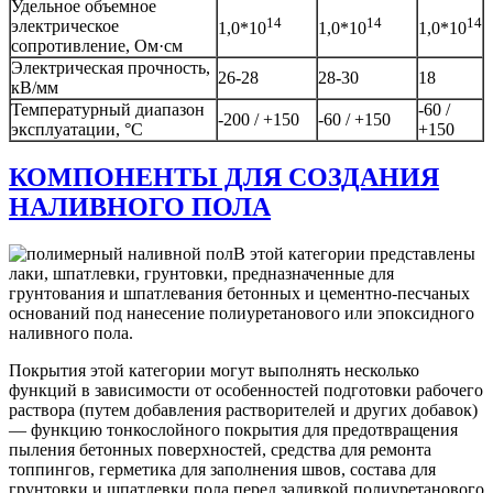
Удельное объемное
14
14
14
электрическое
1,0*10
1,0*10
1,0*10
сопротивление, Ом·см
Электрическая прочность,
26-28
28-30
18
кВ/мм
Температурный диапазон
-60 /
-200 / +150
-60 / +150
эксплуатации, °С
+150
КОМПОНЕНТЫ ДЛЯ СОЗДАНИЯ
НАЛИВНОГО ПОЛА
В этой категории представлены
лаки, шпатлевки, грунтовки, предназначенные для
грунтования и шпатлевания бетонных и цементно-песчаных
оснований под нанесение полиуретанового или эпоксидного
наливного пола.
Покрытия этой категории могут выполнять несколько
функций в зависимости от особенностей подготовки рабочего
раствора (путем добавления растворителей и других добавок)
— функцию тонкослойного покрытия для предотвращения
пыления бетонных поверхностей, средства для ремонта
топпингов, герметика для заполнения швов, состава для
грунтовки и шпатлевки пола перед заливкой полиуретанового