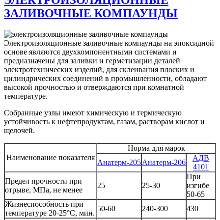
ЗАЛИВОЧНЫЕ КОМПАУНДЫ
Электроизоляционные заливочные компаунды на эпоксидной
основе являются двухкомпонентными системами и
предназначены для заливки и герметизации деталей
электротехнических изделий, для склеивания плоских и
цилиндрических соединений в промышленности, обладают
высокой прочностью и отверждаются при комнатной
температуре.
Собранные узлы имеют химическую и термическую
устойчивость к нефтепродуктам, газам, растворам кислот и
щелочей.
Норма для марок
Наименование показателя
АДВ
Анатерм-205
Анатерм-206
4101
При
Предел прочности при
25
25-30
изгибе
отрыве, МПа, не менее
50-65
Жизнеспособность при
50-60
240-300
430
температуре 20-25°С, мин.