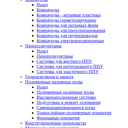
Назад
Компаунды
Компаунды - литьевые пластики
Компаунды герметизирующие
Компаунды для литьевых форм
Компаунды для прототипирования
Компаунды для трубопроводов
Компаунды электроизоляционные
Пенополиуретаны
Назад
Пенополиуретаны
Системы для жесткого ППУ
Системы для интегрального ППУ
Системы для эластичного ППУ
Гидроизоляция и защита
Полимерные наливные полы
Назад
Полимерные наливные полы
Высоконаполненные системы
Подготовка и ремонт основания
Самовыравнивающиеся полы
Тонкослойные полимерные покрытия
Финишные покрытия
Конструкционные пенопласты