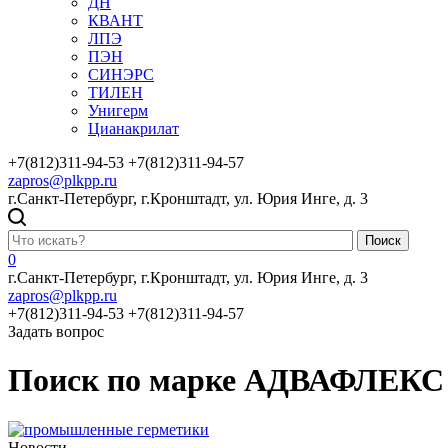
ДН
КВАНТ
ЛПЭ
ПЭН
СИНЭРС
ТИЛЕН
Унигерм
Цианакрилат
+7(812)311-94-53
+7(812)311-94-57
zapros@plkpp.ru
г.Санкт-Петербург, г.Кронштадт, ул. Юрия Инге, д. 3
Поиск
0
г.Санкт-Петербург, г.Кронштадт, ул. Юрия Инге, д. 3
zapros@plkpp.ru
+7(812)311-94-53
+7(812)311-94-57
Задать вопрос
Поиск по марке АДВАФЛЕКС
Новости