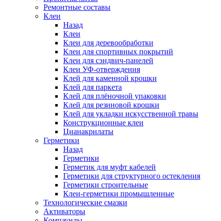
Ремонтные составы
Клеи
Назад
Клеи
Клеи для деревообработки
Клеи для спортивных покрытий
Клеи для сэндвич-панелей
Клеи УФ-отверждения
Клей для каменной крошки
Клей для паркета
Клей для плёночной упаковки
Клей для резиновой крошки
Клей для укладки искусственной травы
Конструкционные клеи
Цианакрилаты
Герметики
Назад
Герметики
Герметик для муфт кабелей
Герметики для структурного остекления
Герметики строительные
Клеи-герметики промышленные
Технологические смазки
Активаторы
Компаунды