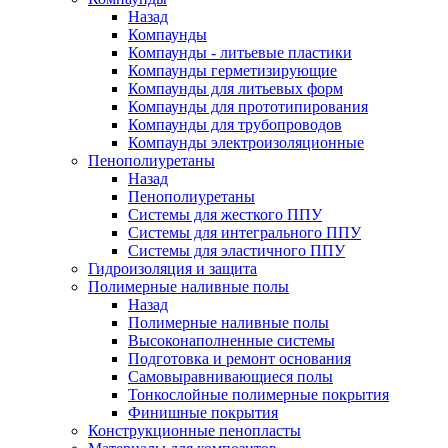
Назад
Компаунды
Компаунды - литьевые пластики
Компаунды герметизирующие
Компаунды для литьевых форм
Компаунды для прототипирования
Компаунды для трубопроводов
Компаунды электроизоляционные
Пенополиуретаны
Назад
Пенополиуретаны
Системы для жесткого ППУ
Системы для интегрального ППУ
Системы для эластичного ППУ
Гидроизоляция и защита
Полимерные наливные полы
Назад
Полимерные наливные полы
Высоконаполненные системы
Подготовка и ремонт основания
Самовыравнивающиеся полы
Тонкослойные полимерные покрытия
Финишные покрытия
Конструкционные пенопласты