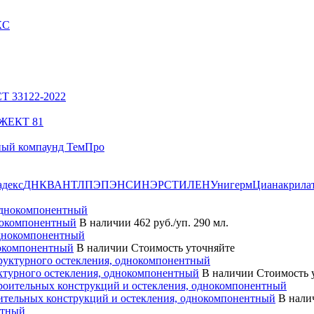
КС
СТ 33122-2022
НЖЕКТ 81
ный компаунд ТемПро
адекс
ДН
КВАНТ
ЛПЭ
ПЭН
СИНЭРС
ТИЛЕН
Унигерм
Цианакрила
нокомпонентный
В наличии
462 руб./уп. 290 мл.
нокомпонентный
В наличии
Стоимость уточняйте
ктурного остекления, однокомпонентный
В наличии
Стоимость 
ительных конструкций и остекления, однокомпонентный
В нали