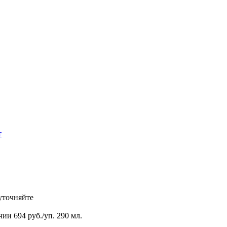
т
уточняйте
чии
694 руб./уп. 290 мл.