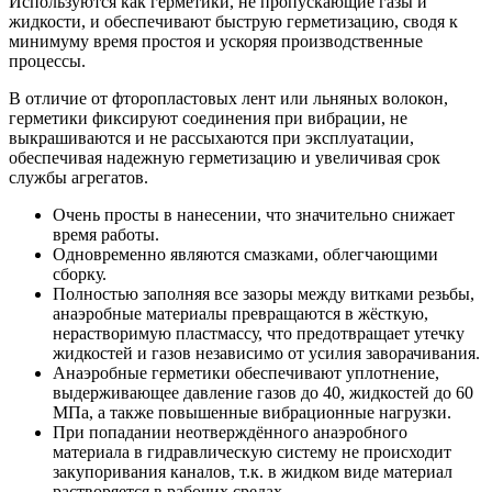
Используются как герметики, не пропускающие газы и
жидкости, и обеспечивают быструю герметизацию, сводя к
минимуму время простоя и ускоряя производственные
процессы.
В отличие от фторопластовых лент или льняных волокон,
герметики фиксируют соединения при вибрации, не
выкрашиваются и не рассыхаются при эксплуатации,
обеспечивая надежную герметизацию и увеличивая срок
службы агрегатов.
Очень просты в нанесении, что значительно снижает
время работы.
Одновременно являются смазками, облегчающими
сборку.
Полностью заполняя все зазоры между витками резьбы,
анаэробные материалы превращаются в жёсткую,
нерастворимую пластмассу, что предотвращает утечку
жидкостей и газов независимо от усилия заворачивания.
Анаэробные герметики обеспечивают уплотнение,
выдерживающее давление газов до 40, жидкостей до 60
МПа, а также повышенные вибрационные нагрузки.
При попадании неотверждённого анаэробного
материала в гидравлическую систему не происходит
закупоривания каналов, т.к. в жидком виде материал
растворяется в рабочих средах.