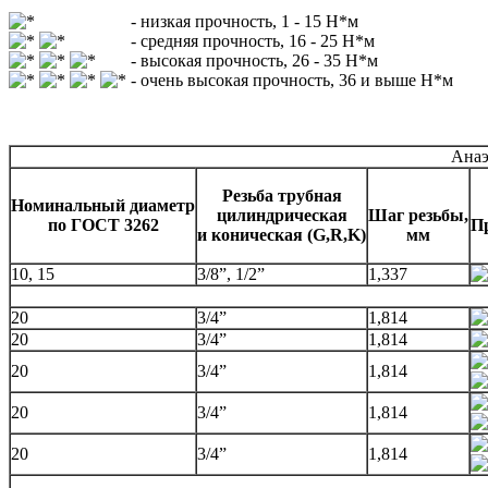
- низкая прочность, 1 - 15 Н*м
- средняя прочность, 16 - 25 Н*м
- высокая прочность, 26 - 35 Н*м
- очень высокая прочность, 36 и выше Н*м
Анаэ
Резьба трубная
Номинальный диаметр
цилиндрическая
Шаг резьбы,
по ГОСТ 3262
П
и коническая (G,R,K)
мм
10, 15
3/8”, 1/2”
1,337
20
3/4”
1,814
20
3/4”
1,814
20
3/4”
1,814
20
3/4”
1,814
20
3/4”
1,814