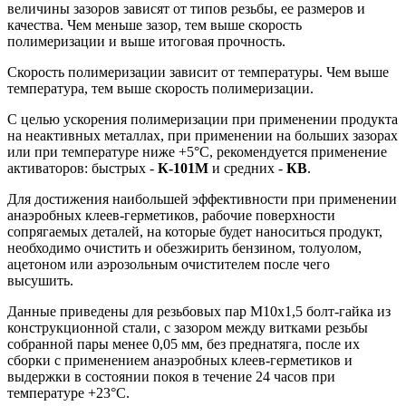
величины зазоров зависят от типов резьбы, ее размеров и
качества. Чем меньше зазор, тем выше скорость
полимеризации и выше итоговая прочность.
Скорость полимеризации зависит от температуры. Чем выше
температура, тем выше скорость полимеризации.
С целью ускорения полимеризации при применении продукта
на неактивных металлах, при применении на больших зазорах
или при температуре ниже +5°С, рекомендуется применение
активаторов: быстрых -
К-101М
и средних -
КВ
.
Для достижения наибольшей эффективности при применении
анаэробных клеев-герметиков, рабочие поверхности
сопрягаемых деталей, на которые будет наноситься продукт,
необходимо очистить и обезжирить бензином, толуолом,
ацетоном или аэрозольным очистителем после чего
высушить.
Данные приведены для резьбовых пар М10х1,5 болт-гайка из
конструкционной стали, с зазором между витками резьбы
собранной пары менее 0,05 мм, без преднатяга, после их
сборки с применением анаэробных клеев-герметиков и
выдержки в состоянии покоя в течение 24 часов при
температуре +23°С.